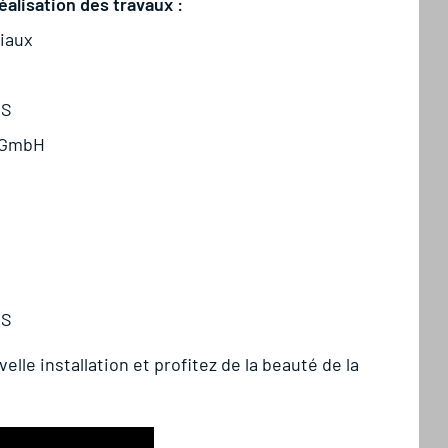
éalisation des travaux :
iaux
ES
y GmbH
RS
le installation et profitez de la beauté de la